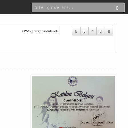
3.266
kere görüntülendi