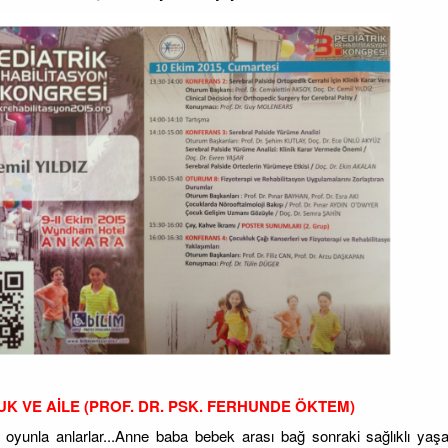
K VE AİLE (PROF. DR. PSK. FERHUNDE ÖKTEM)
oyunla anlarlar...Anne baba bebek arası bağ sonraki sağlıklı yaşa