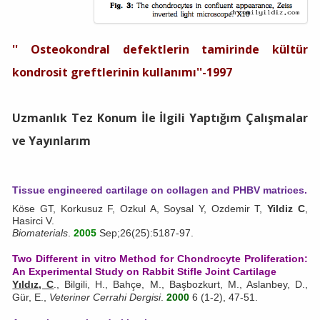
'' Osteokondral defektlerin tamirinde kültür
kondrosit greftlerinin kullanımı''-1997
Uzmanlık Tez Konum İle İlgili Yaptığım Çalışmalar
ve Yayınlarım
Tissue engineered cartilage on collagen and PHBV matrices.
Köse GT, Korkusuz F, Ozkul A, Soysal Y, Ozdemir T,
Yildiz C
,
Hasirci V.
Biomaterials
.
2005
Sep;26(25):5187-97.
Two Different in vitro Method for Chondrocyte Proliferation:
An Experimental Study on Rabbit Stifle Joint Cartilage
Yıldız, C
., Bilgili, H., Bahçe, M., Başbozkurt, M., Aslanbey, D.,
Gür, E.,
Veteriner Cerrahi Dergisi
.
2000
6 (1-2), 47-51.