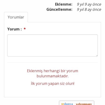
Eklenme:
9 yıl 9 ay önce
Güncellenme:
9 yıl 8 ay önce
Yorumlar
Yorum :
*
Eklenmiş herhangi bir yorum
bulunmamaktadır.
İlk yorum yapan siz olun!
tr
dunya
·
webcompany