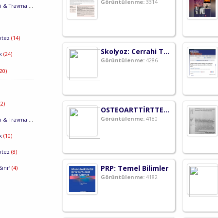
Görüntülenme:
3314
i & Travma
(15)
rotez
(14)
Skolyoz: Cerrahi Tedavi
uk
(24)
Görüntülenme:
4286
20)
(2)
OSTEOARTTİRTTE KİŞİYE ÖZEL TEDAVİ ve PRP
Görüntülenme:
4180
i & Travma
(5)
uk
(10)
rotez
(8)
PRP: Temel Bilimler
Sınıf
(4)
Görüntülenme:
4182