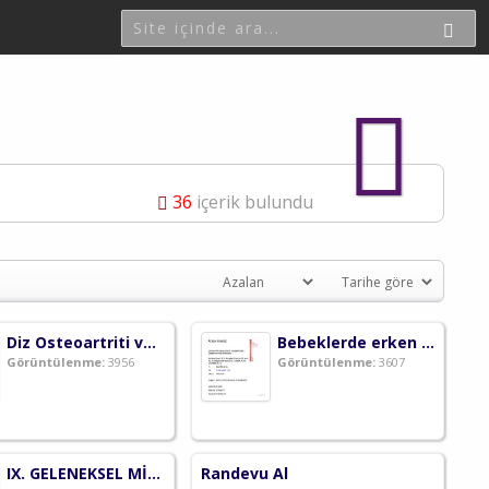
36
içerik bulundu
Diz Osteoartriti ve Nöropatik Ağrı
Bebeklerde erken yaşta yapılan botilinum toksin enjeksiyonları etkili ve güvenilir midir?
Görüntülenme:
3956
Görüntülenme:
3607
IX. GELENEKSEL MİNİMAL İNVAZİV OSTEOSENTEZ ve İLERİ ORTOPEDİK TRAVMA EĞİTİM TOPLANTISI
Randevu Al