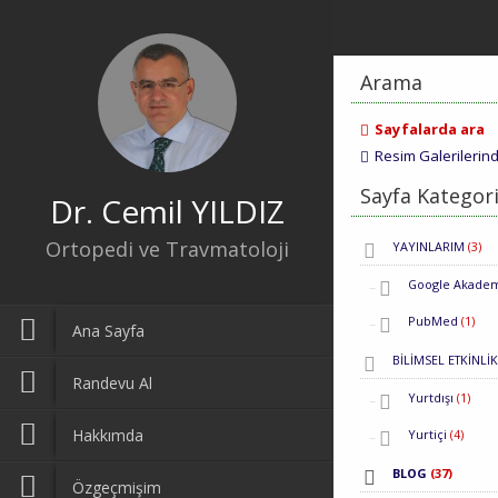
Arama
Sayfalarda ara
Resim Galerilerin
Sayfa Kategori
Dr. Cemil YILDIZ
Ortopedi ve Travmatoloji
YAYINLARIM
(3)
Google Akade
PubMed
(1)
Ana Sayfa
BİLİMSEL ETKİNLİ
Randevu Al
Yurtdışı
(1)
Hakkımda
Yurtiçi
(4)
BLOG
(37)
Özgeçmişim