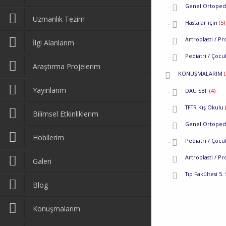
Genel Ortoped
Uzmanlık Tezim
Hastalar için
(5)
Artroplasti / P
İlgi Alanlarım
Pediatri / Çoc
Araştırma Projelerim
KONUŞMALARIM
(
Yayınlarım
DAÜ SBF
(4)
TFTR Kış Okulu
Bilimsel Etkinliklerim
Genel Ortoped
Hobilerim
Pediatri / Çoc
Artroplasti / P
Galeri
Tıp Fakültesi 5. 
Blog
Konuşmalarım