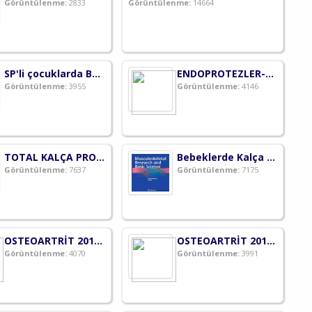
Görüntülenme:
2833
Görüntülenme:
14664
SP'li çocuklarda Botoks (BoNT-A) uygularken çocuklarda endişe ve ağrıyı nasıl azaltabiliriz?
ENDOPROTEZLER-2016
Görüntülenme:
3955
Görüntülenme:
4146
TOTAL KALÇA PROTEZİNDE ASETABULAR KOMPONENTİN YERLEŞTİRİLMESİ
Bebeklerde Kalça Ultrasonografisi
Görüntülenme:
7637
Görüntülenme:
7175
OSTEOARTRİT 2015: BİYOLOJİ
OSTEOARTRİT 2015: KLİNİK
Görüntülenme:
4070
Görüntülenme:
3991