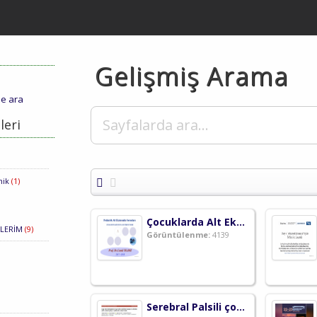
Gelişmiş Arama
de ara
leri
mik
(1)
Çocuklarda Alt Ekstremite Sorunları ( 5.Sınıf Dersi )
KLERİM
(9)
Görüntülenme:
4139
Serebral Palsili çocuklarda çok seviyeli cerrahiden sonra yürüyüş uzun dönemde nasıl etkilenir?